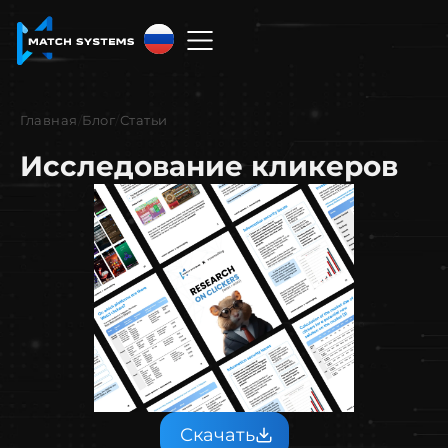
Русский
English
Главная
/
Блог
/
Статьи
中文
Исследование кликеров
Español
Français
العربية
Русский
Скачать