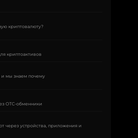
ную криптовалюту?
для криптоактивов
- и мы знаем почему
рез OTC-обменники
т через устройства, приложения и