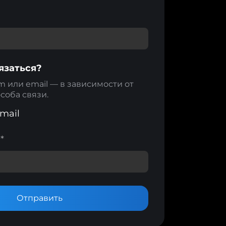
язаться?
m или email — в зависимости от
соба связи.
mail
m
*
Отправить