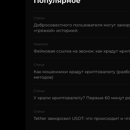
Популярное
Статьи
Добросовестного пользователя могут замор
«грязной» историей.
Новости
Фейковая ссылка на звонок: как крадут крип
Статьи
Как мошенники крадут криптовалюту (разб
методов)
Статьи
У крали криптовалюту? Первые 60 минут реш
Статьи
Tether заморозил USDT: что происходит и чт