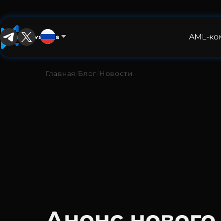
AML-ко
Русский
English
Главная
/
Блог
/
Новости
中文
Español
Français
العربية
Русский
Анонс нового