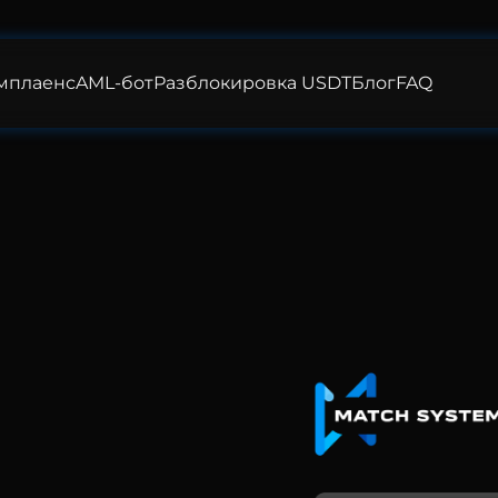
мплаенс
AML-бот
Разблокировка USDT
Блог
FAQ