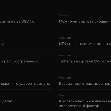
Статьи
озить из-за USDT с
Можно ли вернуть украден
Новости
ту
HTX под санкциями: риски 
Новости
ор распространённых
Tether разморозил $79 млн 
Новости
ают, что удастся вернуть.
Возврат криптоактивов че
Статьи
о делать
Криптокошельки взламываю
человеческий фактор