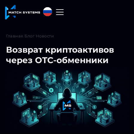
Русский
English
Главная
/
Блог
/
Новости
中文
Возврат криптоактивов
Español
через OTC-обменники
Français
العربية
Русский