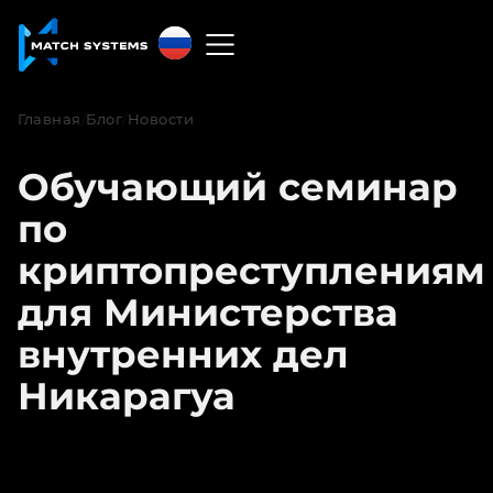
Русский
English
Главная
/
Блог
/
Новости
中文
Обучающий семинар
Español
по
Français
криптопреступлениям
для Министерства
العربية
внутренних дел
Русский
Никарагуа