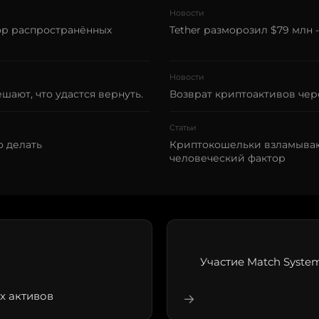
Новости
ор распространённых
Tether разморозил $79 млн 
Новости
ают, что удастся вернуть.
Возврат криптоактивов че
Статьи
о делать
Криптокошельки взламываю
человеческий фактор
Участие Match Syste
х активов
→