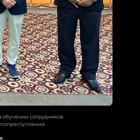
а обучении сотрудников
птопреступлений.
е
.