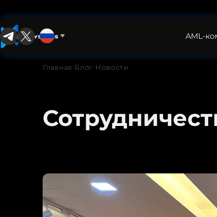
AML-ко
Русский
English
Главная
/
Блог
/
Новости
中文
Español
Сотрудничест
Français
العربية
Русский