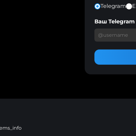
Telegram
E
Ваш Telegra
ems_info