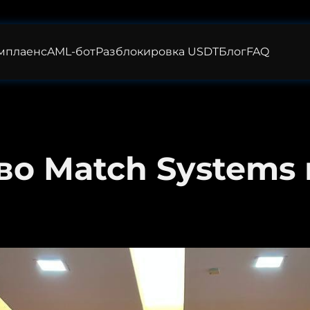
мплаенс
AML-бот
Разблокировка USDT
Блог
FAQ
во Match Systems