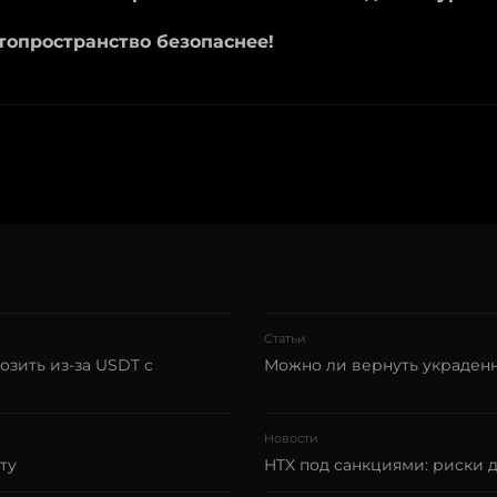
топространство безопаснее!
Статьи
озить из-за USDT с
Можно ли вернуть украден
Новости
ту
HTX под санкциями: риски 