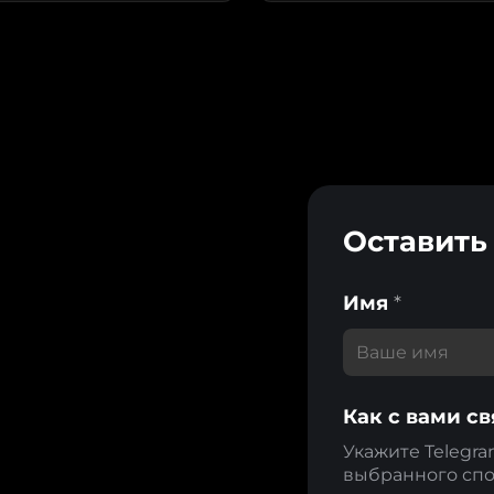
Оставить
Имя
*
Как с вами св
Укажите Telegra
выбранного спо