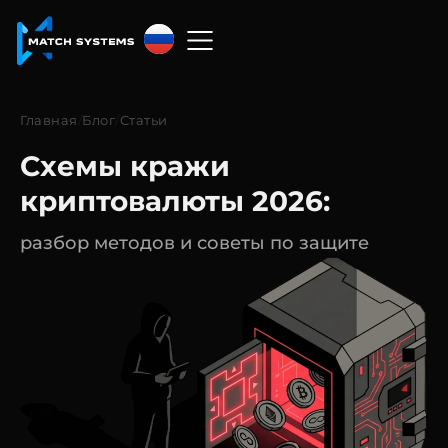
Русский
English
Главная
/
Блог
/
Статьи
中文
Схемы кражи
Español
криптовалюты 2026:
Français
разбор методов и советы по защите
العربية
Русский