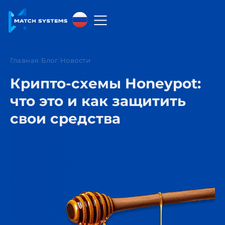
Русский
English
Главная
/
Блог
/
Новости
中文
Крипто-схемы Honeypot:
Español
что это и как защитить
свои средства
Français
العربية
Русский