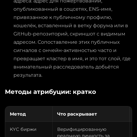
адреса: адрес для пожертвований,
опубликованный в соцсетях, ENS-имя,
привязанное к публичному профилю,
кошелёк, вставленный в ветку форума или в
GitHub-репозиторий, скриншот с видимым
адресом. Сопоставление этих публичных
сигналов с ончейн-активностью часто и
превращает кластер в имя, и это тот слой, где
внимательный расследователь добьётся
результата.
Методы атрибуции: кратко
Метод
Что раскрывает
Ч
KYC биржи
Верифицированную
П
реальную личность за