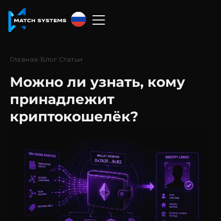
Русский
English
Главная
/
Блог
/
Статьи
中文
Можно ли узнать, кому
Español
принадлежит
криптокошелёк?
Français
العربية
Русский