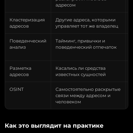
адресом
Кластеризация
Другие адреса, которыми
адресов
управляет тот же владелец
т
Поведенческий
Тайминг, привычки и
анализ
поведенческий отпечаток
т
Разметка
Касались ли средства
адресов
известных сущностей
к
OSINT
Самостоятельно раскрытые
Р
связи между адресом и
и
человеком
п
Как это выглядит на практике